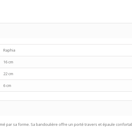
Raphia
16 cm
22 cm
6 cm
imé par sa forme. Sa bandoulière offre un porté travers et épaule conforta