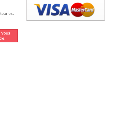
tteur est
. Vous
re.