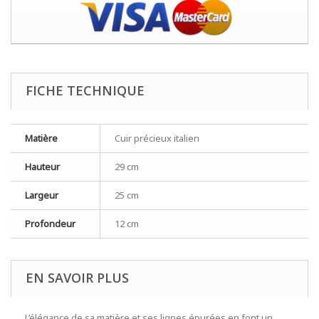
FICHE TECHNIQUE
Matière
Cuir précieux italien
Hauteur
29 cm
Largeur
25 cm
Profondeur
12 cm
EN SAVOIR PLUS
L’élégance de sa matière et ses lignes épurées en font un