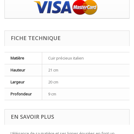
FICHE TECHNIQUE
Matière
Cuir précieux italien
Hauteur
21 cm
Largeur
20 cm
Profondeur
9 cm
EN SAVOIR PLUS
L’élégance de sa matière et ses lignes épurées en font un