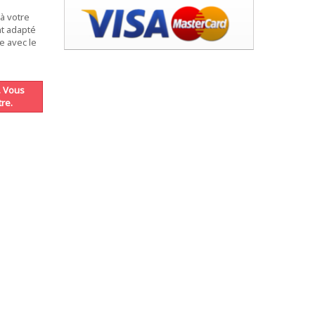
à votre
nt adapté
e avec le
. Vous
re.