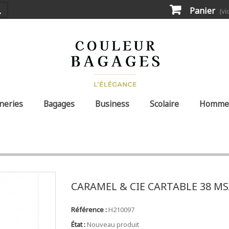
Panier
(vi
neries
Bagages
Business
Scolaire
Homme
CARAMEL & CIE CARTABLE 38 M
Référence :
H210097
État :
Nouveau produit