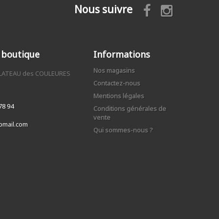
Nous suivre
 boutique
Informations
Nos magasins
PLATEAU des COULEURES
Contactez-nous
Mentions légales
78 94
Conditions générales de
vente
mail.com
Qui sommes-nous ?