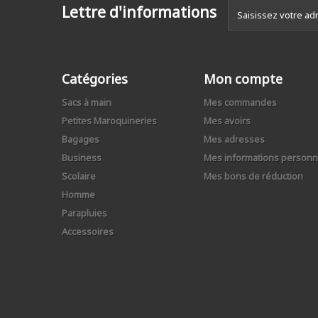
Lettre d'informations
Catégories
Mon compte
Sacs à main
Mes commandes
Petites Maroquineries
Mes avoirs
Bagages
Mes adresses
Business
Mes informations personn
Scolaire
Mes bons de réduction
Homme
Parapluies
Accessoires