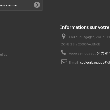
Informations sur votre
Couleur Bagages, ZAC du 
ZONE 2 Bis 26000 VALENCE
Appelez-nous au :
04 75 61 
elles
E-mail :
couleurbagages@db