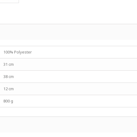
100% Polyester
31 cm
38 cm
12 cm
800 g