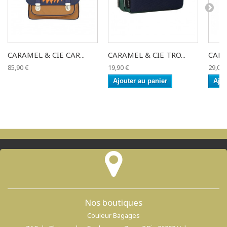
CARAMEL & CIE CAR...
CARAMEL & CIE TRO...
CARA
85,90 €
19,90 €
29,00 
Ajouter au panier
Ajou
Nos boutiques
Couleur Bagages