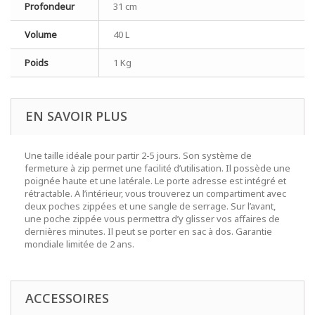
Profondeur
31 cm
Volume
40 L
Poids
1 Kg
EN SAVOIR PLUS
Une taille idéale pour partir 2-5 jours. Son système de
fermeture à zip permet une facilité d’utilisation. Il possède une
poignée haute et une latérale. Le porte adresse est intégré et
rétractable. A l’intérieur, vous trouverez un compartiment avec
deux poches zippées et une sangle de serrage. Sur l’avant,
une poche zippée vous permettra d’y glisser vos affaires de
dernières minutes. Il peut se porter en sac à dos. Garantie
mondiale limitée de 2 ans.
ACCESSOIRES